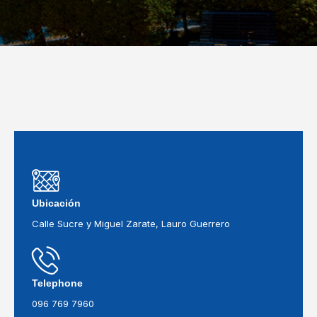
Ubicación
Calle Sucre y Miguel Zarate, Lauro Guerrero
Telephone
096 769 7960