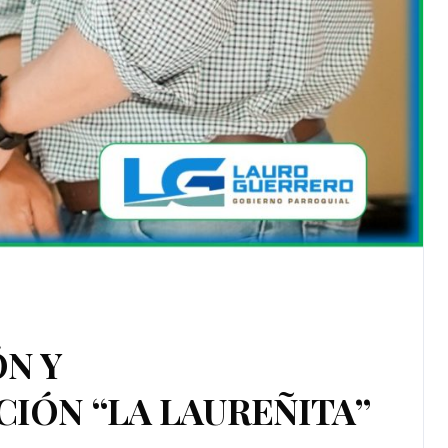
N Y
CIÓN “LA LAUREÑITA”