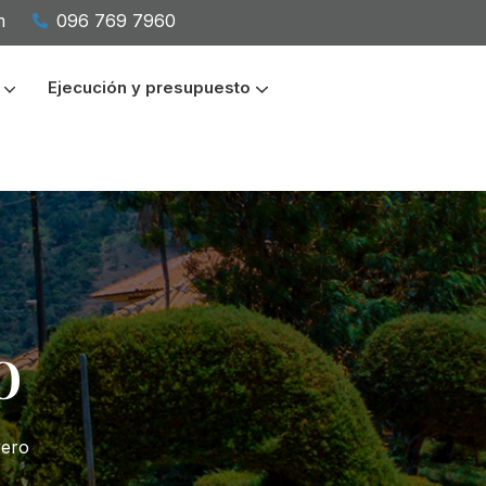
m
096 769 7960
Ejecución y presupuesto
vo
l
o
rero