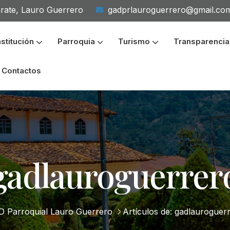
arate, Lauro Guerrero
gadprlauroguerrero@gmail.co
nstitución
Parroquia
Turismo
Transparencia
Presupuesto Participati
Cumplimiento Instituciona
Contactos
gadlauroguerrer
 Parroquial Lauro Guerrero
Artículos de: gadlauroguer